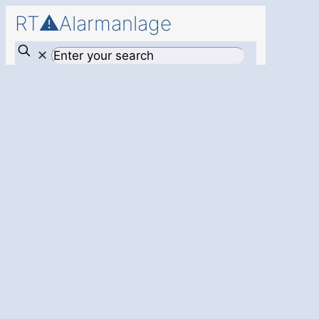
RT⚠️Alarmanlage
✕
Einbruchschutz
für Ihr Zuhause in
Dannenberg
Streetz
Die Alarmanlage
: Schützen