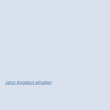
Sie sich vor Einbrüchen und
gewinnen Sie
Sicherheit im
Alltag
.
✅ Unverbindlich & Kostenfrei
✅
Individuelle Beratung
von
Spezialisten
✅ Sicherheit in Ihrem Zuhause
in Dannenberg Streetz
✅ Inkl. Alarmanlagen
Förderungs-Check
Jetzt Angebot erhalten