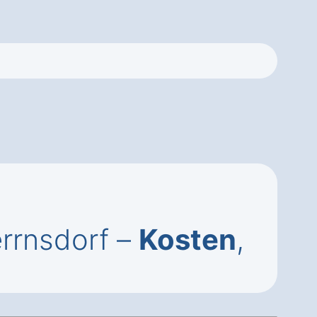
errnsdorf –
Kosten
,