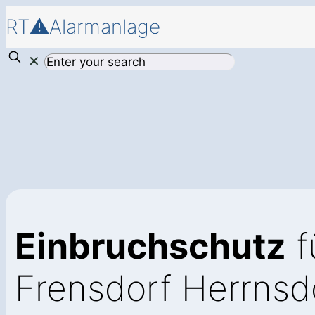
RT⚠️Alarmanlage
✕
Einbruchschutz
f
Frensdorf Herrnsd