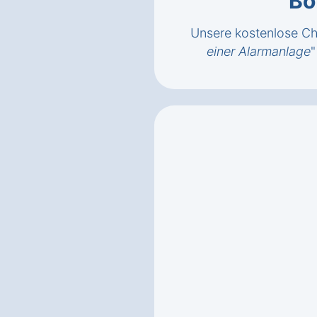
Bö
Unsere kostenlose Che
einer Alarmanlage
"