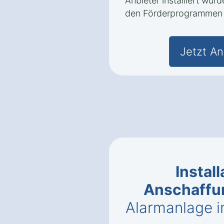
Anbieter installiert wur
den Förderprogrammen n
Jetzt An
Instal
Anschaffu
Alarmanlage i