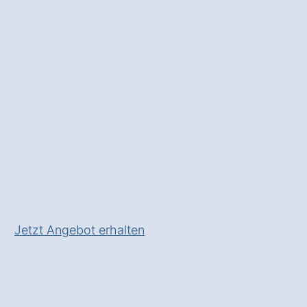
Sie sich vor Einbrüchen und
gewinnen Sie
Sicherheit im
Alltag
.
✅ Unverbindlich & Kostenfrei
✅
Individuelle Beratung
von
Spezialisten
✅ Sicherheit in Ihrem Zuhause
in Hümmel Bröhlingen
✅ Inkl. Alarmanlagen
Förderungs-Check
Jetzt Angebot erhalten