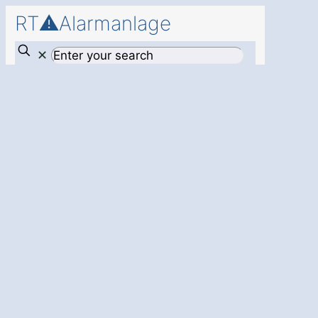
RT⚠️Alarmanlage
✕
Einbruchschutz
für Ihr Zuhause in
Hümmel
Bröhlingen
Die Alarmanlage
: Schützen