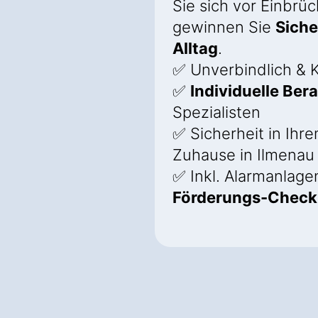
Sie sich vor Einbrü
gewinnen Sie
Siche
Alltag
.
✅ Unverbindlich & K
✅
Individuelle Ber
Spezialisten
✅ Sicherheit in Ihr
Zuhause in Ilmenau
✅ Inkl. Alarmanlage
Förderungs-Check