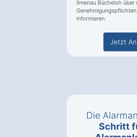
Ilmenau Bücheloh über
Genehmigungspflichten 
informieren.
Jetzt An
Die Alarman
Schritt f