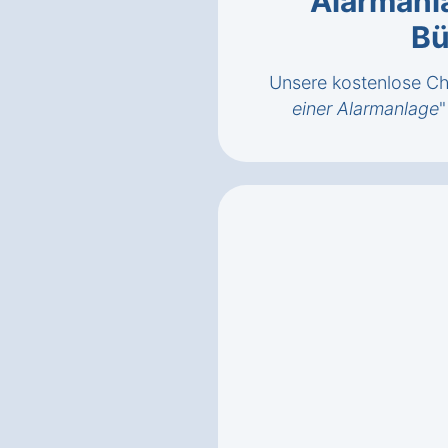
Alarmanl
Bü
Unsere kostenlose Che
einer Alarmanlage
"