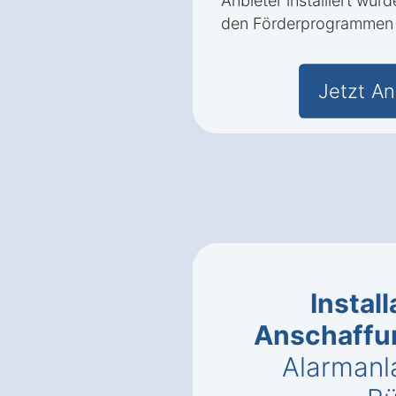
Anbieter installiert wur
den Förderprogrammen n
Jetzt An
Instal
Anschaffu
Alarmanl