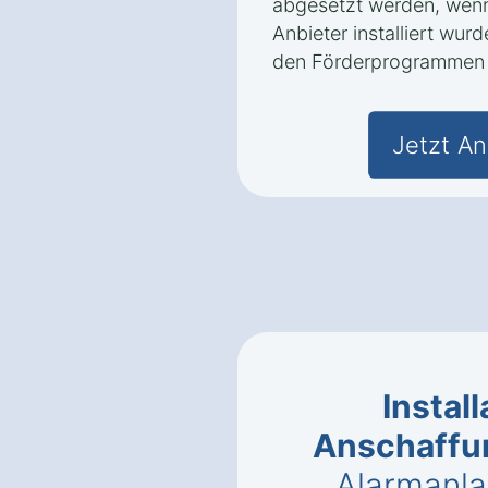
abgesetzt werden, wenn
Anbieter installiert wur
den Förderprogrammen n
Jetzt An
Instal
Anschaffu
Alarmanla