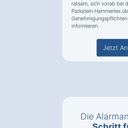
ratsam, sich vorab bei 
Parkstein Hammerles üb
Genehmigungspflichten 
informieren.
Jetzt An
Die Alarman
Schritt f