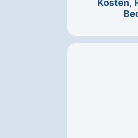
Kosten
,
Be