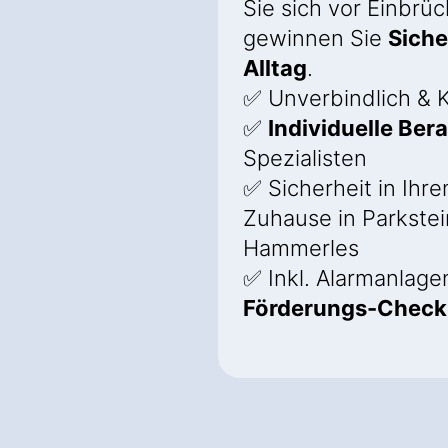
Sie sich vor Einbrü
gewinnen Sie
Siche
Alltag
.
✅ Unverbindlich & K
✅
Individuelle Ber
Spezialisten
✅ Sicherheit in Ihr
Zuhause in Parkstei
Hammerles
✅ Inkl. Alarmanlage
Förderungs-Check