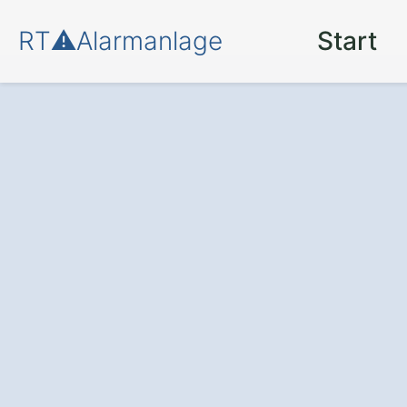
RT⚠️Alarmanlage
Start
Einbruchschutz
Prien Mühltal
Die Alarmanlage
: Schützen