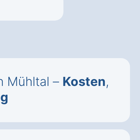
n Mühltal –
Kosten
,
ng