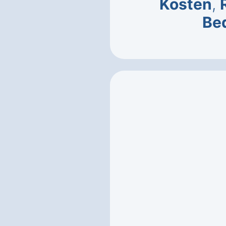
Kosten
,
Be