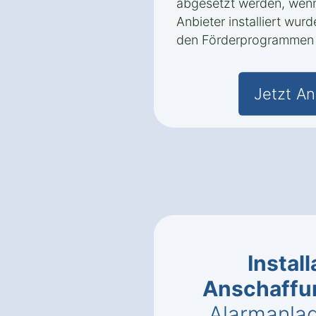
abgesetzt werden, wenn
Anbieter installiert wur
den Förderprogrammen n
Jetzt An
Instal
Anschaffu
Alarmanlag