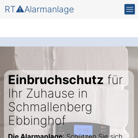
RT⚠️Alarmanlage
Einbruchschutz
für
Ihr Zuhause in
Schmallenberg
Ebbinghof
Die Alarmanlage
: Schützen Sie sich