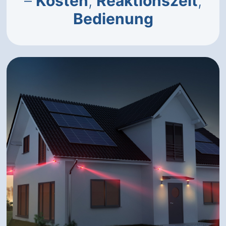
–
Kosten
,
Reaktionszeit
,
Bedienung