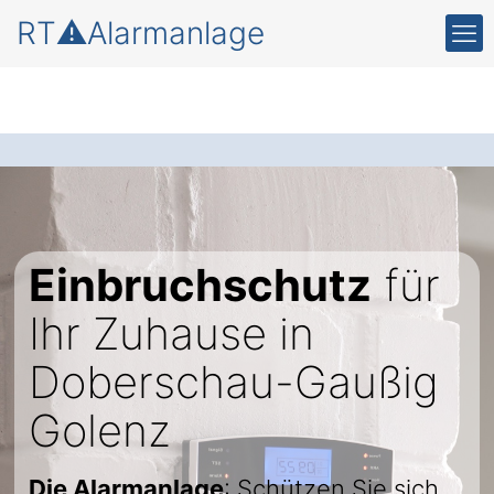
RT⚠️Alarmanlage
Einbruchschutz
für
Ihr Zuhause in
Doberschau-Gaußig
Golenz
Die Alarmanlage
: Schützen Sie sich