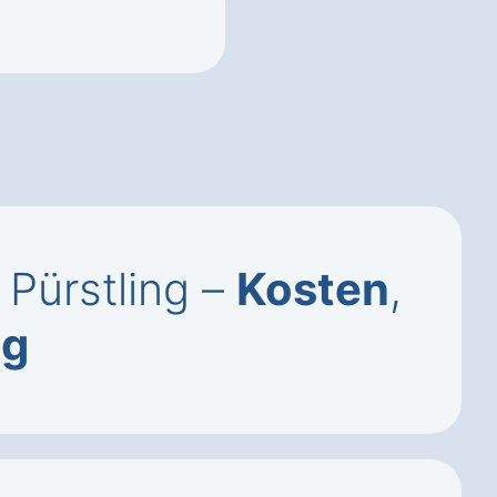
 Pürstling –
Kosten
,
ng