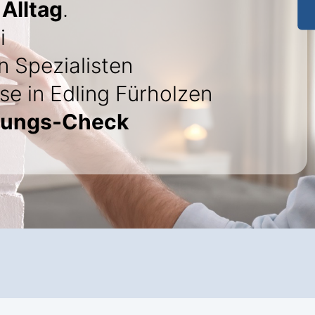
 Alltag
.
i
 Spezialisten
se in Edling Fürholzen
rungs-Check