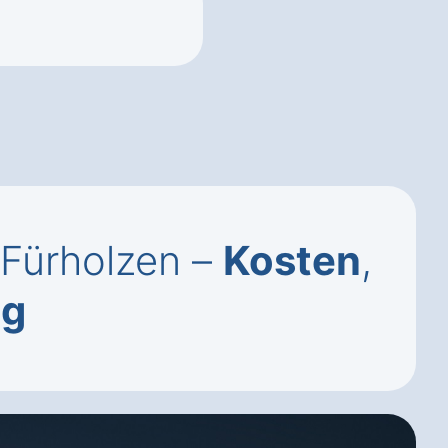
 Fürholzen –
Kosten
,
ng