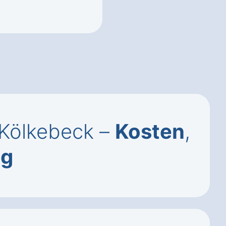
 Kölkebeck –
Kosten
,
ng