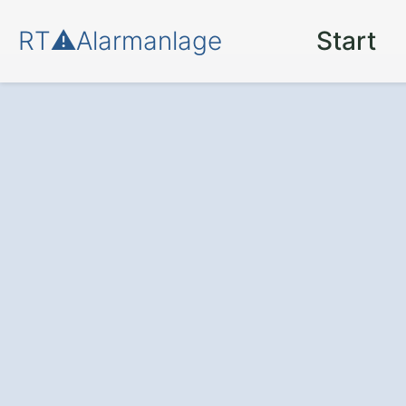
RT⚠️Alarmanlage
Start
Einbruchschutz
Halle Kölkebeck
Die Alarmanlage
: Schützen