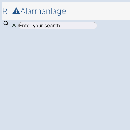
RT⚠️Alarmanlage
✕
Einbruchschutz
f
Murg Hänner