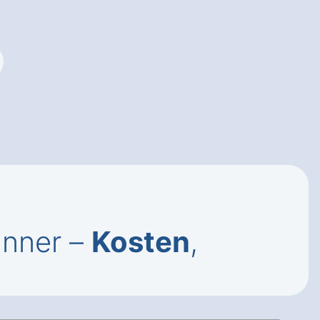
änner –
Kosten
,