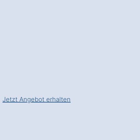
Die Alarmanlage
: Schützen Si
gewinnen Sie
Sicherheit im Al
✅ Unverbindlich & Kostenfrei
✅
Individuelle Beratung
von S
✅ Sicherheit in Ihrem Zuhause
✅ Inkl. Alarmanlagen
Förderu
Jetzt Angebot erhalten