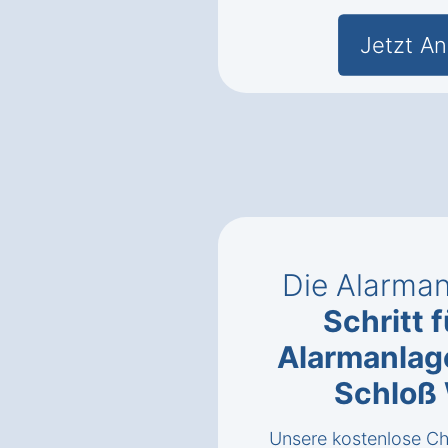
Jetzt An
Die Alarman
Schritt f
Alarmanlag
Schloß 
Unsere kostenlose Che