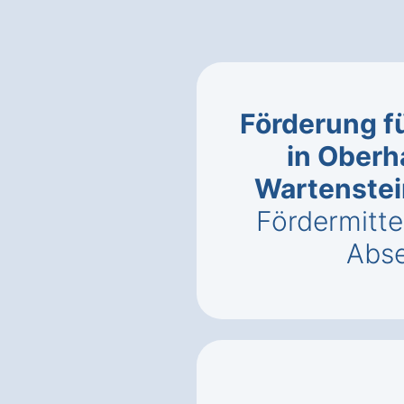
Förderung f
in Oberh
Wartenstei
Fördermitte
Abse