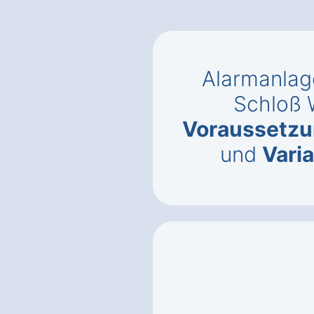
Alarmanlag
Schloß 
Voraussetz
und
Vari