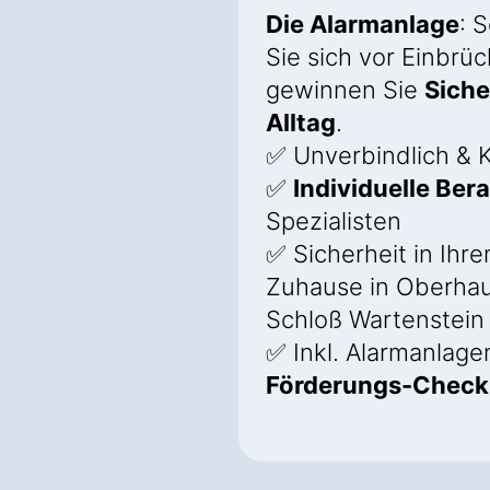
Die Alarmanlage
: 
Sie sich vor Einbrü
gewinnen Sie
Siche
Alltag
.
✅ Unverbindlich & K
✅
Individuelle Ber
Spezialisten
✅ Sicherheit in Ihr
Zuhause in Oberha
Schloß Wartenstein
✅ Inkl. Alarmanlage
Förderungs-Check