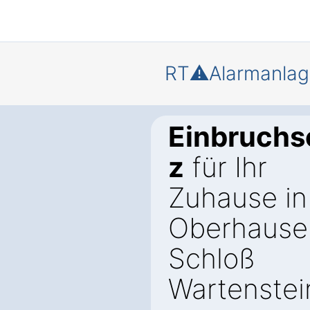
RT⚠️Alarmanlag
Einbruchs
z
für Ihr
Zuhause in
Oberhause
Schloß
Wartenstei