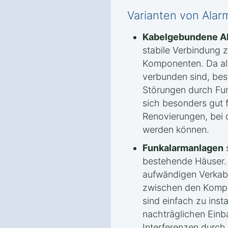
Varianten von Alar
Kabelgebundene A
stabile Verbindung 
Komponenten. Da all
verbunden sind, bes
Störungen durch Fu
sich besonders gut 
Renovierungen, bei 
werden können.
Funkalarmanlagen
s
bestehende Häuser. 
aufwändigen Verkab
zwischen den Kompon
sind einfach zu insta
nachträglichen Einb
Interferenzen durch