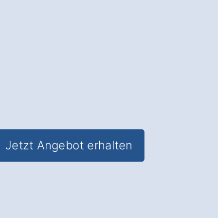
Sicherheit im Alltag
.
✅ Unverbindlich & Kostenfrei
✅
Individuelle Beratung
von
Spezialisten
✅ Sicherheit in Ihrem Zuhause in
Rimbach Ranzing
✅ Inkl. Alarmanlagen
Förderungs-
Check
Jetzt Angebot erhalten