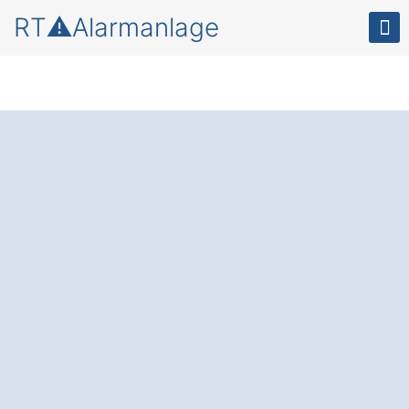
RT⚠️Alarmanlage
Einbruchschutz
für
Ihr Zuhause in
Rimbach Ranzing
Die Alarmanlage
: Schützen Sie sich
vor Einbrüchen und gewinnen Sie