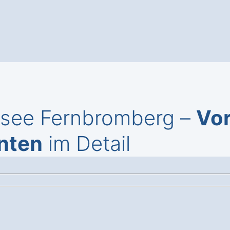
itsee Fernbromberg –
Vo
nten
im Detail