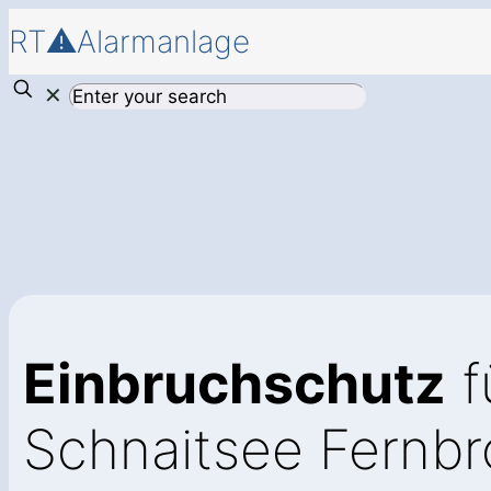
RT⚠️Alarmanlage
✕
Einbruchschutz
f
Schnaitsee Fernb