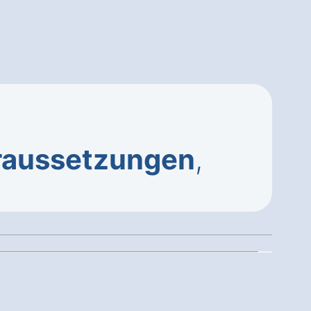
raussetzungen
,