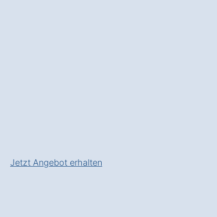
sich vor Einbrüchen und
gewinnen Sie
Sicherheit im
Alltag
.
✅ Unverbindlich & Kostenfrei
✅
Individuelle Beratung
von
Spezialisten
✅ Sicherheit in Ihrem Zuhause in
Solnhofen Eßlingen
✅ Inkl. Alarmanlagen
Förderungs-Check
Jetzt Angebot erhalten