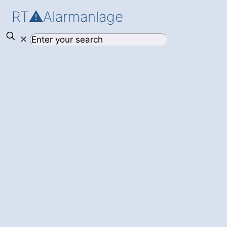
RT⚠️Alarmanlage
✕
Einbruchschutz
für Ihr Zuhause in
Solnhofen
Eßlingen
Die Alarmanlage
: Schützen Sie