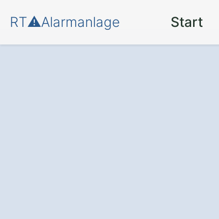
RT⚠️Alarmanlage
Start
Einbruchschutz
Zeil Ziegelanger
Die Alarmanlage
: Schützen